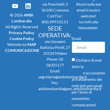
via Ponchielli, 5
Ricevi sulla tua
26100 Cremona
email il nostro
© 2026
ANBI
Cod Fisc:
webzine!
Lombardia
800.399.501.51
Iscriviti alla
All Rights Reserved
SEDE
Newsletter:
Privacy Policy
OPERATIVA:
Cookie Policy
Email
via Giovanni
Website by
MAP
Battista Pirelli, 27
COMUNICAZIONE
20124 Milano
Phone:
02
Dichiaro di aver
58325177
letto la
Privacy
Email:
Policy
e acconsento
segreteria@anbilombardia.it
al trattamento dei
Pec:
miei dati personali
anbilombardia@pec.anbilombardia.it
per l’invio di
newsletter,
comunicazioni