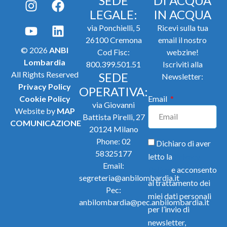
SEDE
DI ACQUA
LEGALE:
IN ACQUA
via Ponchielli, 5
Ricevi sulla tua
26100 Cremona
email il nostro
© 2026
ANBI
Cod Fisc:
webzine!
Lombardia
800.399.501.51
Iscriviti alla
All Rights Reserved
SEDE
Newsletter:
Privacy Policy
OPERATIVA:
Cookie Policy
Email
via Giovanni
Website by
MAP
Battista Pirelli, 27
COMUNICAZIONE
20124 Milano
Phone:
02
Dichiaro di aver
58325177
letto la
Privacy
Email:
Policy
e acconsento
segreteria@anbilombardia.it
al trattamento dei
Pec:
miei dati personali
anbilombardia@pec.anbilombardia.it
per l’invio di
newsletter,