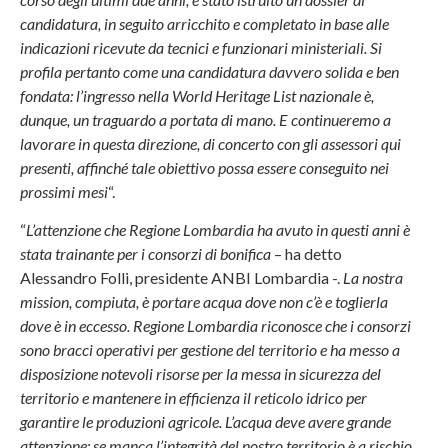
candidatura, in seguito arricchito e completato in base alle
indicazioni ricevute da tecnici e funzionari ministeriali. Si
profila pertanto come una candidatura davvero solida e ben
fondata: l’ingresso nella World Heritage List nazionale è,
dunque, un traguardo a portata di mano. E continueremo a
lavorare in questa direzione, di concerto con gli assessori qui
presenti, affinché tale obiettivo possa essere conseguito nei
prossimi mesi
“.
“
L’attenzione che Regione Lombardia ha avuto in questi anni è
stata trainante per i consorzi di bonifica
– ha detto
Alessandro Folli, presidente ANBI Lombardia -.
La nostra
mission, compiuta, è portare acqua dove non c’è e toglierla
dove è in eccesso. Regione Lombardia riconosce che i consorzi
sono bracci operativi per gestione del territorio e ha messo a
disposizione notevoli risorse per la messa in sicurezza del
territorio e mantenere in efficienza il reticolo idrico per
garantire le produzioni agricole. L’acqua deve avere grande
attenzione: se manca l’integrità del nostro territorio è a rischio
.