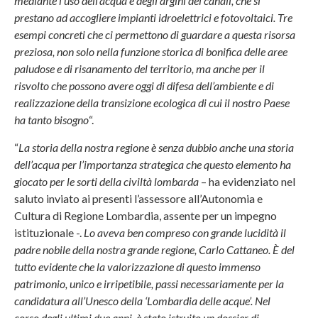
mediante l’uso dell’acqua e degli argini dei canali, che si
prestano ad accogliere impianti idroelettrici e fotovoltaici. Tre
esempi concreti che ci permettono di guardare a questa risorsa
preziosa, non solo nella funzione storica di bonifica delle aree
paludose e di risanamento del territorio, ma anche per il
risvolto che possono avere oggi di difesa dell’ambiente e di
realizzazione della transizione ecologica di cui il nostro Paese
ha tanto bisogno
“.
“
La storia della nostra regione è senza dubbio anche una storia
dell’acqua per l’importanza strategica che questo elemento ha
giocato per le sorti della civiltà lombarda
– ha evidenziato nel
saluto inviato ai presenti l’assessore all’Autonomia e
Cultura di Regione Lombardia, assente per un impegno
istituzionale -.
Lo aveva ben compreso con grande lucidità il
padre nobile della nostra grande regione, Carlo Cattaneo. È del
tutto evidente che la valorizzazione di questo immenso
patrimonio, unico e irripetibile, passi necessariamente per la
candidatura all’Unesco della ‘Lombardia delle acque’. Nel
corso degli ultimi due anni, è stato istruito un dossier di