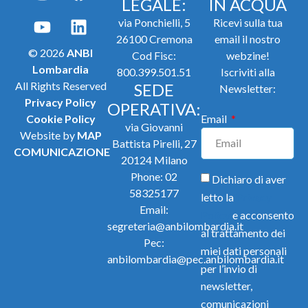
LEGALE:
IN ACQUA
via Ponchielli, 5
Ricevi sulla tua
26100 Cremona
email il nostro
© 2026
ANBI
Cod Fisc:
webzine!
Lombardia
800.399.501.51
Iscriviti alla
All Rights Reserved
SEDE
Newsletter:
Privacy Policy
OPERATIVA:
Cookie Policy
Email
via Giovanni
Website by
MAP
Battista Pirelli, 27
COMUNICAZIONE
20124 Milano
Phone:
02
Dichiaro di aver
58325177
letto la
Privacy
Email:
Policy
e acconsento
segreteria@anbilombardia.it
al trattamento dei
Pec:
miei dati personali
anbilombardia@pec.anbilombardia.it
per l’invio di
newsletter,
comunicazioni