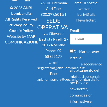
26100 Cremona
email il nostro
© 2026
ANBI
Cod Fisc:
webzine!
Lombardia
800.399.501.51
Iscriviti alla
All Rights Reserved
SEDE
Newsletter:
Privacy Policy
OPERATIVA:
Cookie Policy
Email
via Giovanni
Website by
MAP
Battista Pirelli, 27
COMUNICAZIONE
20124 Milano
Phone:
02
Dichiaro di aver
58325177
letto la
Privacy
Email:
Policy
e acconsento
segreteria@anbilombardia.it
al trattamento dei
Pec:
miei dati personali
anbilombardia@pec.anbilombardia.it
per l’invio di
newsletter,
comunicazioni
informative e