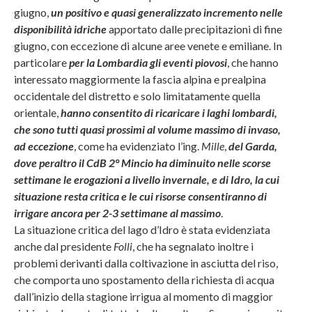
giugno,
un positivo e quasi generalizzato incremento nelle
disponibilità idriche
apportato dalle precipitazioni di fine
giugno, con eccezione di alcune aree venete e emiliane. In
particolare
per la Lombardia
gli eventi piovosi
, che hanno
interessato maggiormente la fascia alpina e prealpina
occidentale del distretto e solo limitatamente quella
orientale,
hanno consentito di ricaricare i laghi lombardi,
che sono tutti quasi prossimi al volume massimo di invaso,
ad eccezione
, come ha evidenziato l’ing.
Mille
,
del Garda,
dove peraltro il CdB 2° Mincio ha diminuito nelle scorse
settimane le erogazioni a livello invernale, e di Idro, la cui
situazione resta critica e le cui risorse consentiranno di
irrigare ancora per 2-3 settimane al massimo
.
La situazione critica del lago d’Idro è stata evidenziata
anche dal presidente
Folli
, che ha segnalato inoltre i
problemi derivanti dalla coltivazione in asciutta del riso,
che comporta uno spostamento della richiesta di acqua
dall’inizio della stagione irrigua al momento di maggior